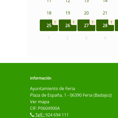
11
12
13
14
18
19
20
21
1
1
1
1
25
26
27
28
1
2
3
4
Información
Ayuntamiento de Feria
Plaza de España, 1 - 06390 Feria (Badajoz)
Ver mapa
CIF: P0604900A
Telf.:
924 694 111