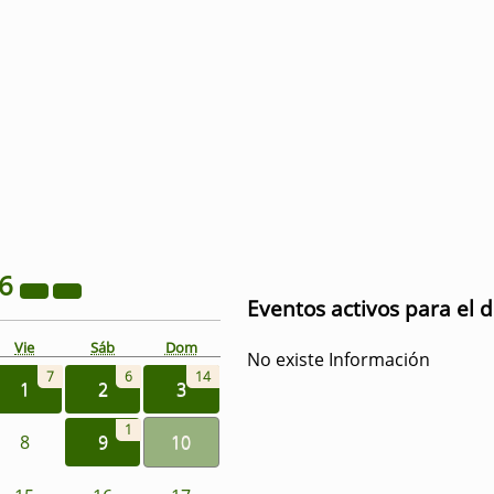
26
Eventos activos para el 
Vie
Sáb
Dom
No existe Información
7
6
14
1
2
3
1
8
9
10