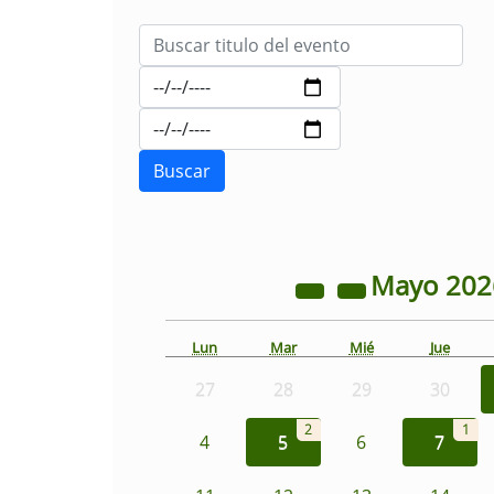
Mayo
20
Lun
Mar
Mié
Jue
27
28
29
30
2
1
4
5
6
7