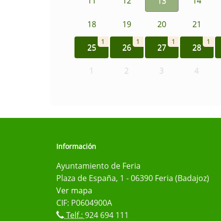
11
12
13
14
18
19
20
21
1
1
1
1
25
26
27
28
1
2
3
4
Información
Ayuntamiento de Feria
Plaza de España, 1 - 06390 Feria (Badajoz)
Ver mapa
CIF: P0604900A
Telf.:
924 694 111