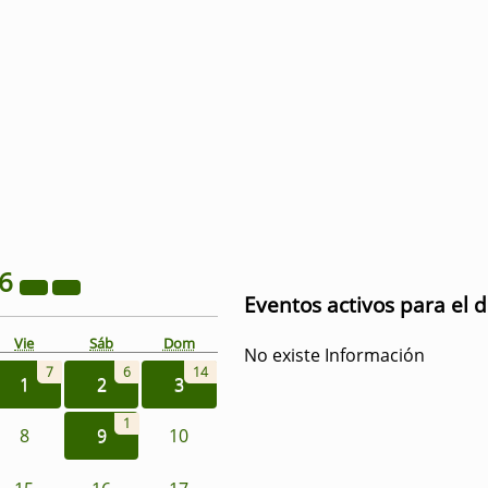
26
Eventos activos para el 
Vie
Sáb
Dom
No existe Información
7
6
14
1
2
3
1
8
9
10