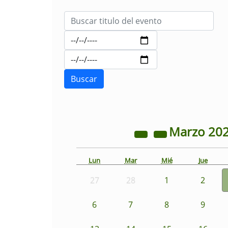
Marzo
20
Lun
Mar
Mié
Jue
27
28
1
2
6
7
8
9