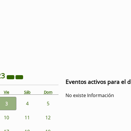
23
Eventos activos para el 
Vie
Sáb
Dom
No existe Información
3
4
5
10
11
12