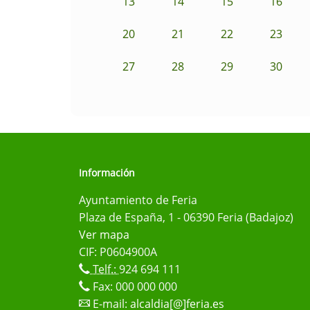
13
14
15
16
20
21
22
23
27
28
29
30
Información
Ayuntamiento de Feria
Plaza de España, 1 - 06390 Feria (Badajoz)
Ver mapa
CIF: P0604900A
Telf.:
924 694 111
Fax: 000 000 000
E-mail:
alcaldia[@]feria.es