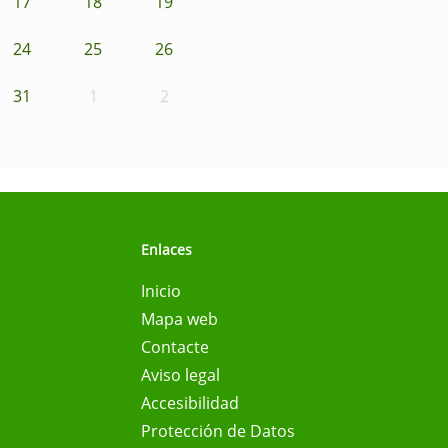
17
18
19
24
25
26
31
1
2
Enlaces
Inicio
Mapa web
Contacte
Aviso legal
Accesibilidad
Protección de Datos