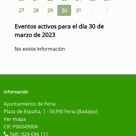
27
28
29
30
31
1
2
Eventos activos para el día 30 de
marzo de 2023
No existe Información
Información
Ayuntamiento de Feria
Plaza de España, 1 - 06390 Feria (Badajoz)
Ver mapa
CIF: P0604900A
Telf.:
924 694 111