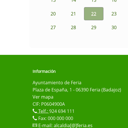
20
21
22
23
27
28
29
30
Información
Ayuntamiento de Feria
Plaza de España, 1 - 06390 Feria (Badajoz)
Ver mapa
CIF: P0604900A
Telf.:
924 694 111
Fax: 000 000 000
E-mail:
alcaldia[@]feria.es