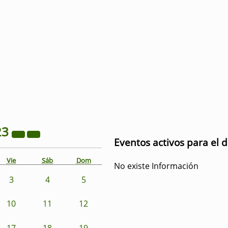
23
Eventos activos para el 
Vie
Sáb
Dom
No existe Información
3
4
5
10
11
12
17
18
19