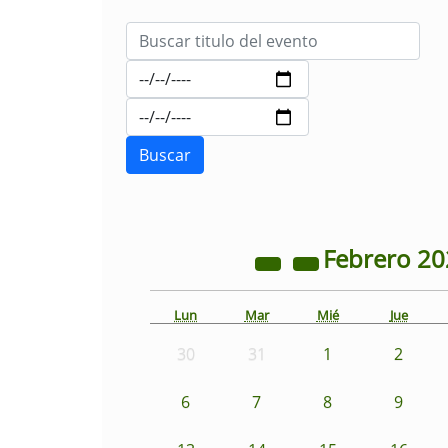
Febrero
20
Lun
Mar
Mié
Jue
30
31
1
2
6
7
8
9