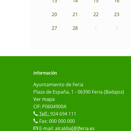
13
14
15
16
20
21
22
23
27
28
1
2
Información
Ayuntamiento de Feria
Plaza de España, 1 - 06390 Feria (Badajoz)
Ver mapa
CIF: P0604900A
Telf.:
924 694 111
Fax: 000 000 000
E-mail:
alcaldia[@]feria.es