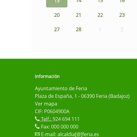
13
14
15
16
20
21
22
23
27
28
1
2
Información
Ayuntamiento de Feria
Plaza de España, 1 - 06390 Feria (Badajoz)
Ver mapa
CIF: P0604900A
Telf.:
924 694 111
Fax: 000 000 000
E-mail:
alcaldia[@]feria.es