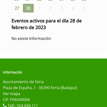
27
28
1
2
3
4
5
Eventos activos para el día 28 de
febrero de 2023
No existe Información
Información
Ayuntamiento de Feria
Plaza de España, 1 - 06390 Feria (Badajoz)
Ver mapa
CIF: P0604900A
Telf.:
924 694 111