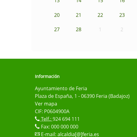
13
14
15
16
20
21
22
23
27
28
1
2
Información
Ayuntamiento de Feria
Plaza de España, 1 - 06390 Feria (Badajoz)
Ver mapa
CIF: P0604900A
Telf.:
924 694 111
Fax: 000 000 000
E-mail:
alcaldia[@]feria.es