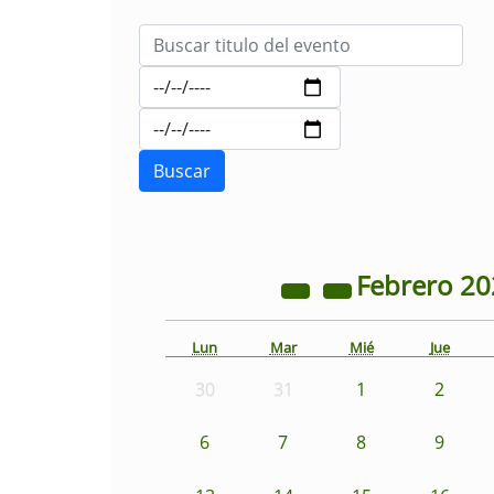
Febrero
20
Lun
Mar
Mié
Jue
30
31
1
2
6
7
8
9